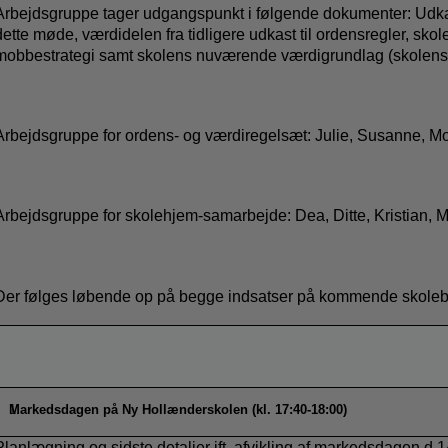
Arbejdsgruppe tager udgangspunkt i følgende dokumenter: Udkast
dette møde, værdidelen fra tidligere udkast til ordensregler, sk
mobbestrategi samt skolens nuværende værdigrundlag (skolen
Arbejdsgruppe for ordens- og værdiregelsæt: Julie, Susanne, Mor
Arbejdsgruppe for skolehjem-samarbejde: Dea, Ditte, Kristian, 
Der følges løbende op på begge indsatser på kommende skole
Markedsdagen på Ny Hollænderskolen (kl. 17:40-18:00)
Planlægning og sidste detaljer ift. afvikling af markedsdagen d