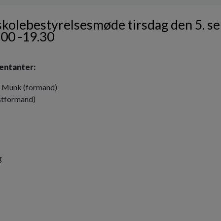
 skolebestyrelsesmøde tirsdag den 5. 
.00 -19.30
entanter:
d Munk (formand)
stformand)
g