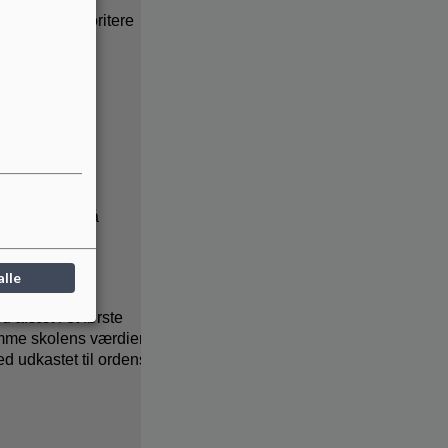
op om at prioritere
måltidspolitik
bringer dem på
alle
 afsæt i et første
umme skolens værdier
d udkastet til ordens-