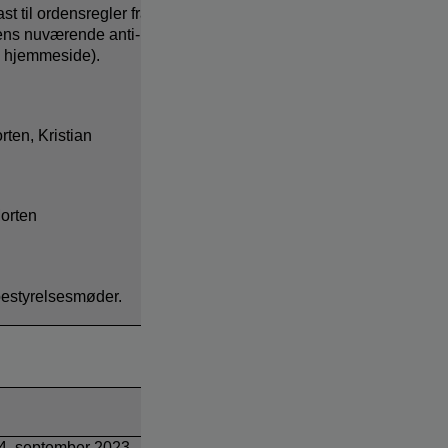
 til ordensregler fra
olens nuværende anti-
s hjemmeside).
ten, Kristian
Morten
bestyrelsesmøder.
 14. september 2023