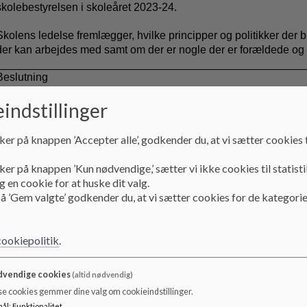
skolebestyrelsen i skoleåret 2023-24.
Skolens ledelse fremlægger, hvilke principper og politikker der b
der kan arbejdes med samt om der er nogle der er forældede og
Beslutning
indstillinger
Oversigt over nuværende principper for NHS (følger)
ker på knappen ’Accepter alle’, godkender du, at vi sætter cookies t
Drøftelse af plan for arbejdet med revision af skolens principper
forældede og ikke tidssvarende.
ker på knappen ’Kun nødvendige,’ sætter vi ikke cookies til statisti
 en cookie for at huske dit valg.
å ’Gem valgte’ godkender du, at vi sætter cookies for de kategorie
Kristian fremlagde oversigt over, hvilke principper der på nuvær
på skolens hjemmeside. Kristian gennemgik de enkelte princippe
principper, der er obligatoriske, hvilke er ønsket og hvilke er for
cookiepolitik
.
Kristian fremlagde ledelsens anbefalinger til det videre arbejde og
proces.
vendige cookies
(altid nødvendig)
se cookies gemmer dine valg om cookieindstillinger.
mål
:
Funktionalitet