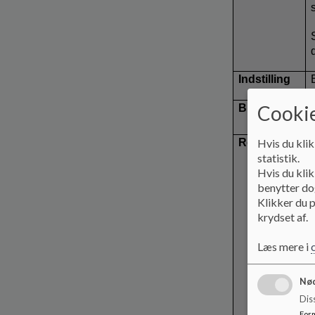
Indstilling
Cookie
Bilag
Hvis du klik
Referat
statistik.
Hvis du klik
benytter dog
Klikker du p
krydset af.
Læs mere i
Nød
Dis
For