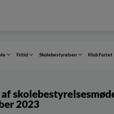
ole
Fritid
Skolebestyrelsen
Klub Fortet
 af skolebestyrelsesmøde 
ber 2023