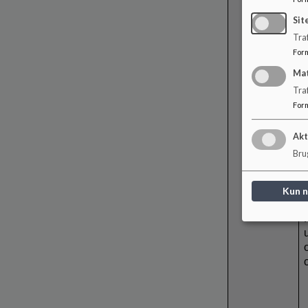
Sit
Traf
For
Ma
Tra
For
Akt
Brug
Kun 