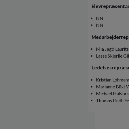
Elevrepræsentan
NN
NN
Medarbejderrep
Mia Jagd Lauri
Lasse Skjerlie Gi
Ledelsesrepræs
Kristian Lohman
Marianne Blixt 
Michael Halvors
Thomas Lindh Fe