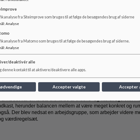
Skolebestyrelsen kvitterede for det grundige arbejde og bakkede 
eImprove
arbejdet med følgende principper:
ikanalyse fra Siteimprove som bruges til at følge de besøgendes brug af siderne
mål
:
Analyse
tomo
Værdi- og ordensregelsæt, herunder forholder sig til regler for mobiltelefoner
fikanalyse fra Matomo som bruges til at følge de besøgendes brug af siderne.
Skole/hjem-samarbejdet, herunder kommunikation og evt. trafik- og mad- og 
mål
:
Analyse
iver/deaktivér alle
Skolens ledelse arbejder med at opdatere øvrige principper og 
 denne kontakt til at aktivere/deaktivere alle apps.
kommende skolebestyrelsesmøder til dialog.
nødvendige
Accepter valgte
Accepter 
På mødet var en første drøftelse af ordens- og værdiregelsæt med
udkast, herunder balancen mellem at være meget konkret og r
også. Der blev nedsat en arbejdsgruppe, som arbejder videre me
og værdiregelsæt.