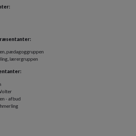
ter:
ræsentanter:
tsen, pædagoggruppen
lling, lærergruppen
entanter:
n
Wolter
en - afbud
hmerling