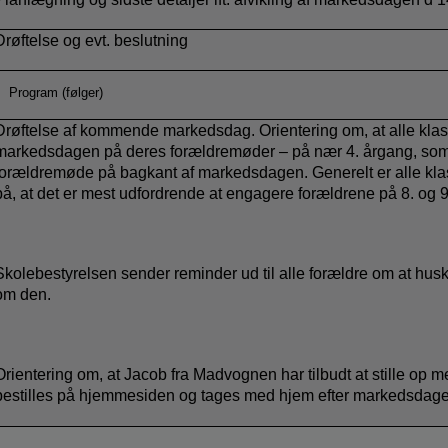
Drøftelse og evt. beslutning
Program (følger)
Drøftelse af kommende markedsdag. Orientering om, at alle klass
markedsdagen på deres forældremøder – på nær 4. årgang, so
forældremøde på bagkant af markedsdagen. Generelt er alle klas
på, at det er mest udfordrende at engagere forældrene på 8. og 9
Skolebestyrelsen sender reminder ud til alle forældre om at hu
om den.
Orientering om, at Jacob fra Madvognen har tilbudt at stille op 
bestilles på hjemmesiden og tages med hjem efter markedsdag