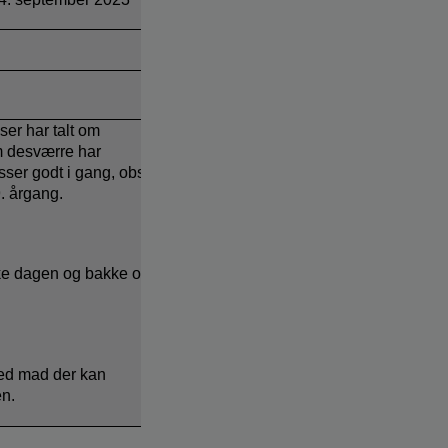
er har talt om
m desværre har
ser godt i gang, obs
. årgang.
ske dagen og bakke op
med mad der kan
en.