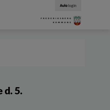
login
d. 5.