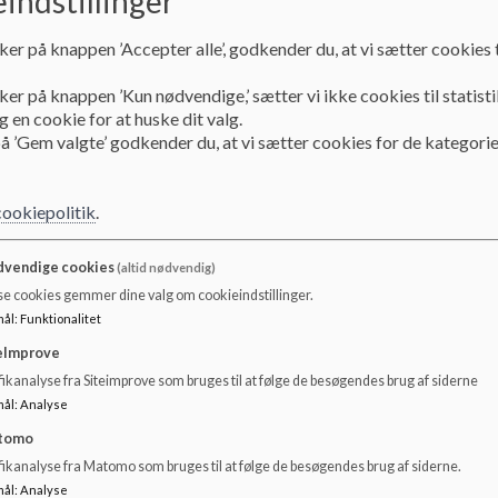
indstillinger
At skole, forældre og elever samarbejder om at gøre det soci
ker på knappen ’Accepter alle’, godkender du, at vi sætter cookies t
og rusmidler, samt at skolen medvirker til at udskyde debu
ker på knappen ’Kun nødvendige,’ sætter vi ikke cookies til statisti
Princippet skal understøtte, at der ses en faldende tenden
 en cookie for at huske dit valg.
Hollænderskolen i forhold til elevers brug af rygning, alkoh
å ’Gem valgte’ godkender du, at vi sætter cookies for de kategorie
Skolens ansvar
cookiepolitik
.
Det er skolens ansvar at være opmærksom på, hvornår det e
rygning, alkohol og rusmidler op som led i sundhedsunderv
vendige cookies
(altid nødvendig)
se cookies gemmer dine valg om cookieindstillinger.
Det er skolens ansvar at forebygge, oplyse og udbrede vid
mål
:
Funktionalitet
sociale implikationer, som rygning, alkohol og rusmidler e
eImprove
Når emner tages op vurderes det, hvordan klassens foræld
ikanalyse fra Siteimprove som bruges til at følge de besøgendes brug af siderne
konkrete initiativer.
mål
:
Analyse
tomo
Det er skolens ansvar, at samarbejde med forældrene om, a
fikanalyse fra Matomo som bruges til at følge de besøgendes brug af siderne.
og andre nikotinprodukter, alkohol og rusmidler. Herunder
forældreaftale for klassens tilgang til rygning, alkohol og r
mål
:
Analyse