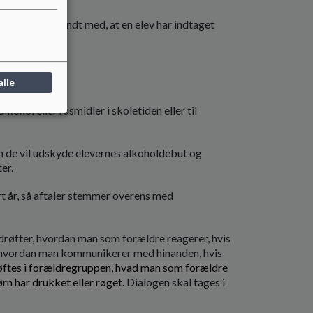
skolen er bekendt med, at en elev har indtaget
alle
kohol eller rusmidler i skoletiden eller til
an de vil udskyde elevernes alkoholdebut og
ter.
rt år, så aftaler stemmer overens med
drøfter, hvordan man som forældre reagerer, hvis
g hvordan man kommunikerer med hinanden, hvis
drøftes i forældregruppen, hvad man som forældre
rn har drukket eller røget
.
Dialogen skal tages i