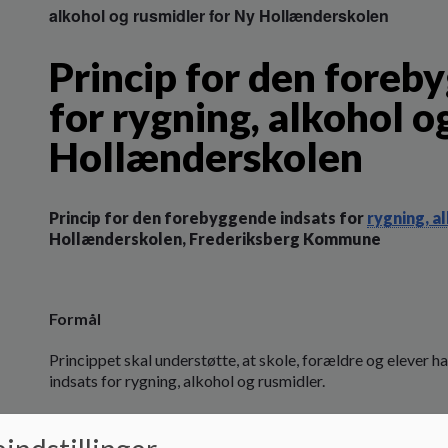
alkohol og rusmidler for Ny Hollænderskolen
Princip for den foreb
for rygning, alkohol o
Hollænderskolen
Princip for den forebyggende indsats for
rygning, a
Hollænderskolen, Frederiksberg Kommune
Formål
Princippet skal understøtte, at skole, forældre og elever
indsats for rygning, alkohol og rusmidler.
At forældre og medarbejdere er bevidste om, at deres sama
elevens omgang med rygning, alkohol og rusmidler.