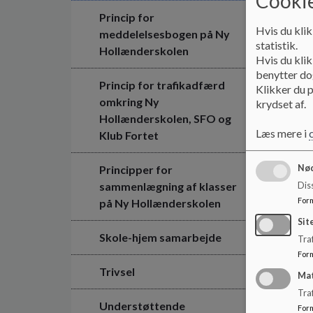
Cookie
Princip for
Hvis du klik
meddelelsesbogen på Ny
statistik.
Hollænderskolen
Hvis du klik
benytter dog
Princip for trafikadfærd
Klikker du p
omkring Ny
krydset af.
Hollænderskolen, SFO og
Læs mere i
Klub Fortet
Nød
Principper for
sammenlægning af klasser
Dis
For
på Ny Hollænderskolen
Sit
Skole-hjem samarbejde
Traf
For
Trivsel
Ma
Tra
Understøttende
For