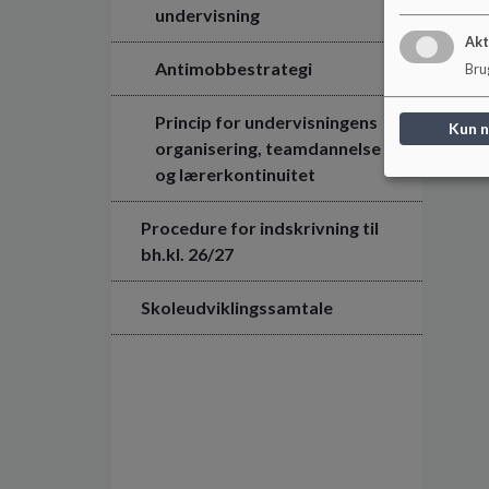
undervisning
Akt
Antimobbestrategi
Brug
Princip for undervisningens
Kun 
organisering, teamdannelse
og lærerkontinuitet
Procedure for indskrivning til
bh.kl. 26/27
Skoleudviklingssamtale