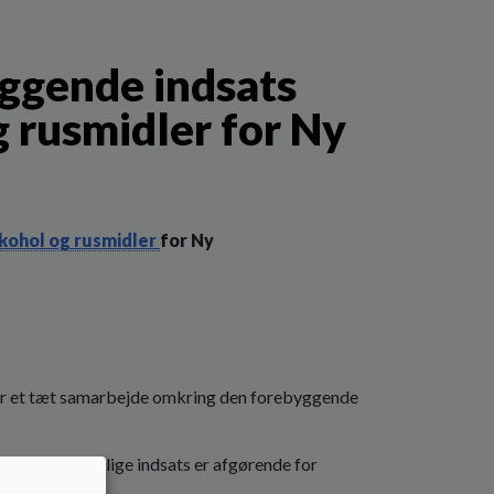
yggende indsats
g rusmidler for Ny
lkohol og rusmidler
for Ny
 har et tæt samarbejde omkring den forebyggende
rbejde og tidlige indsats er afgørende for