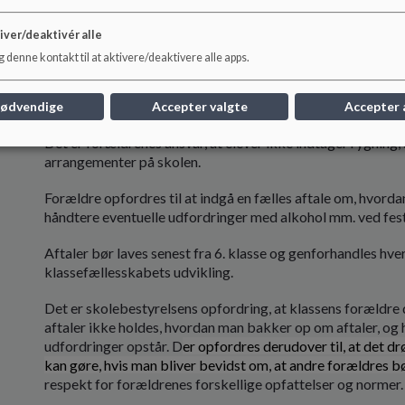
Det er skolens ansvar, at give forældrene besked, såfremt 
iver/deaktivér alle
eller gjort brug af rygning, alkohol eller rusmidler.
 denne kontakt til at aktivere/deaktivere alle apps.
Forældrenes ansvar
nødvendige
Accepter valgte
Accepter 
Det er forældrenes ansvar, at elever ikke indtager rygning, al
arrangementer på skolen.
Forældre opfordres til at indgå en fælles aftale om, hvord
håndtere eventuelle udfordringer med alkohol mm. ved fes
Aftaler bør laves senest fra 6. klasse og genforhandles hve
klassefællesskabets udvikling.
Det er skolebestyrelsens opfordring, at klassens forældre 
aftaler ikke holdes, hvordan man bakker op om aftaler, o
udfordringer opstår. D
er opfordres derudover til, at det 
kan gøre, hvis man bliver bevidst om, at andre forældres bø
respekt for forældrenes forskellige opfattelser og normer.