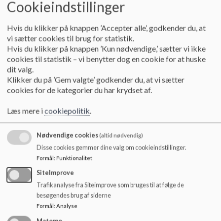
Cookieindstillinger
o
klasse, er det vigtigt, at du skriver direkte til klasselæreren.
l
d
Skriv i beskeden:
Hvis du klikker på knappen ’Accepter alle’, godkender du, at
e
vi sætter cookies til brug for statistik.
t
Þ
hvilke tegn, du har observeret eller hørt.
Hvis du klikker på knappen ’Kun nødvendige,’ sætter vi ikke
cookies til statistik – vi benytter dog en cookie for at huske
dit valg.
Klikker du på ’Gem valgte’ godkender du, at vi sætter
Bliv på egen banehalvdel og vær særlig opmærksom på, at ingen børn
cookies for de kategorier du har krydset af.
hænges ud som skurke eller helte i beskrivelsen.
Læs mere i
cookiepolitik
.
Vær også opmærksom på, at din kommunikation til dit barn og øvrige
forældre har stor betydning for klassens selvbillede og videre udvikling.
Nødvendige cookies
(altid nødvendig)
Disse cookies gemmer dine valg om cookieindstillinger.
Formål
:
Funktionalitet
OPBAKNING
SiteImprove
Trafikanalyse fra Siteimprove som bruges til at følge de
Teamet omkring klassen informerer klassens forældre om det fokus og de
besøgendes brug af siderne
tiltag, afdækningen har givet anledning til.
Formål
:
Analyse
Som forælder kan du bakke op om udviklingen ved at planlægge aktiviteter