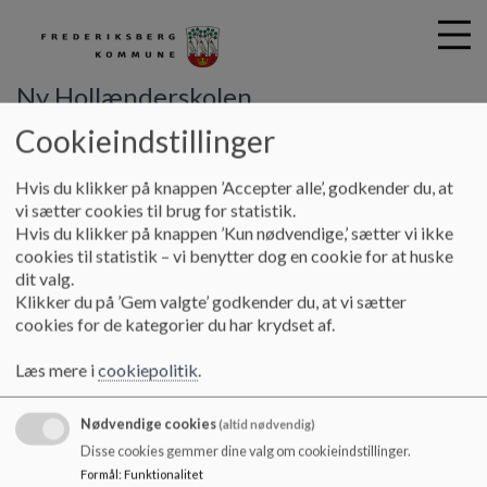
Ny Hollænderskolen
Cookieindstillinger
G
Hvis du klikker på knappen ’Accepter alle’, godkender du, at
å
Forside
Grøn Skole
vi sætter cookies til brug for statistik.
t
Hvis du klikker på knappen ’Kun nødvendige,’ sætter vi ikke
i
cookies til statistik – vi benytter dog en cookie for at huske
Grøn Skole
l
dit valg.
h
Klikker du på ’Gem valgte’ godkender du, at vi sætter
o
cookies for de kategorier du har krydset af.
v
Det Grønne Flag
e
Læs mere i
cookiepolitik
.
Ny Hollænderskolen har modtaget det Grønne Flag - et bevis
d
på vores fælles indsats, som vi med rette kan være stolte af.
i
Nødvendige cookies
n
(altid nødvendig)
Eleverne har aktivt deltaget i arbejdet med affald og
d
Disse cookies gemmer dine valg om cookieindstillinger.
bæredygtigt forbrug. Det handler om at reducere mængden
h
Formål
:
Funktionalitet