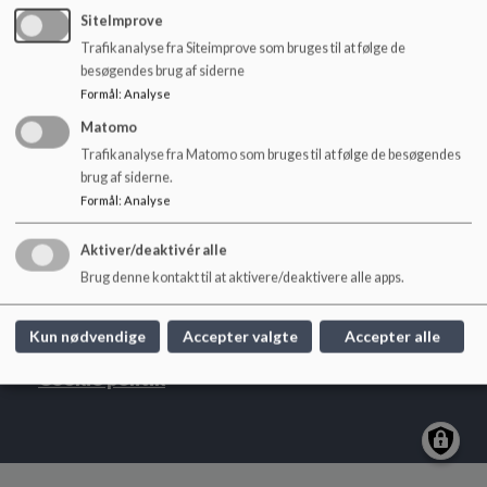
af affald og udnytte ressourcerne mere effektivt - blandt
o
SiteImprove
andet gennem genbrug og ansvarligt forbrug.
l
Trafikanalyse fra Siteimprove som bruges til at følge de
d
besøgendes brug af siderne
e
Formål
:
Analyse
t
Matomo
Trafikanalyse fra Matomo som bruges til at følge de besøgendes
Ny Hollænderskolen
brug af siderne.
Formål
:
Analyse
Hollændervej 3, 1855 Frb C.
nyhollaenderskolen@frederiksberg.dk
Aktiver/deaktivér alle
+45 3821 0810
Brug denne kontakt til at aktivere/deaktivere alle apps.
webtilgængelighed
Sitemap
Kun nødvendige
Accepter valgte
Accepter alle
Cookie politik