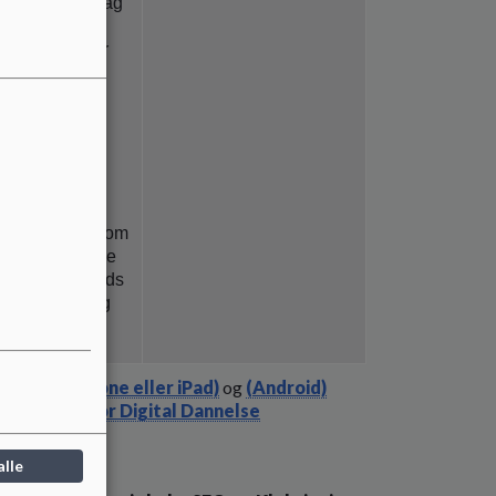
har én spilledag
elte barn kan
 x 20 min. Der
om passer til
ever op til
ikrer, at
spilledage er
s målsætning om
ammer for sunde
kaber med plads
ionsdannelse og
skærmtid:
(iPhone eller iPad)
og
(Android)
l – Center for Digital Dannelse
alle