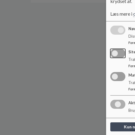
krydset af.
Læs mere i
Nød
Dis
For
Sit
Traf
For
Ma
Tra
For
Akt
Brug
Kun 