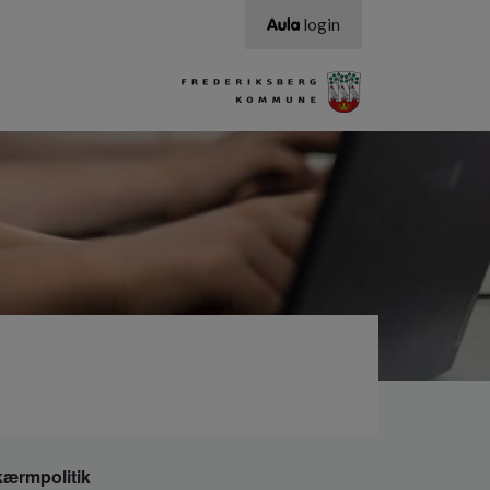
login
kærmpolitik