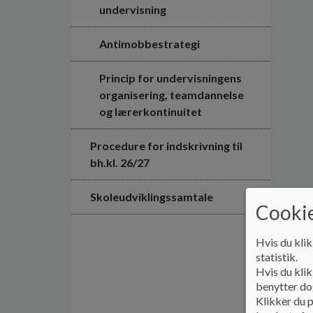
undervisning
Antimobbestrategi
Princip for undervisningens
organisering, teamdannelse
og lærerkontinuitet
Procedure for indskrivning til
bh.kl. 26/27
Skoleudviklingssamtale
Cookie
Hvis du klik
statistik.
Hvis du klik
benytter dog
Klikker du p