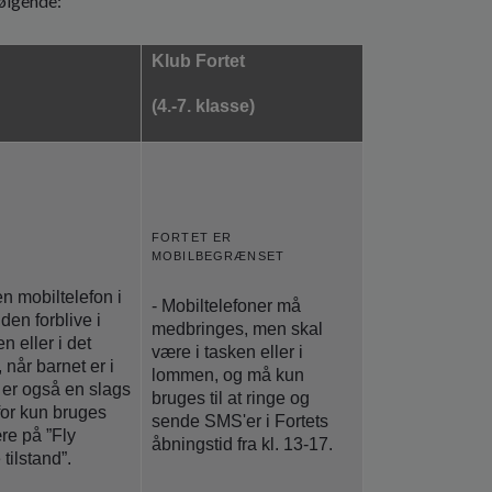
ølgende:
Klub Fortet
(4.-7. klasse)
FORTET ER
MOBILBEGRÆNSET
en mobiltelefon i
- Mobiltelefoner må
den forblive i
medbringes, men skal
n eller i det
være i tasken eller i
 når barnet er i
lommen, og må kun
er også en slags
bruges til at ringe og
for kun bruges
sende SMS'er i Fortets
re på ”Fly
åbningstid fra kl. 13-17.
 tilstand”.