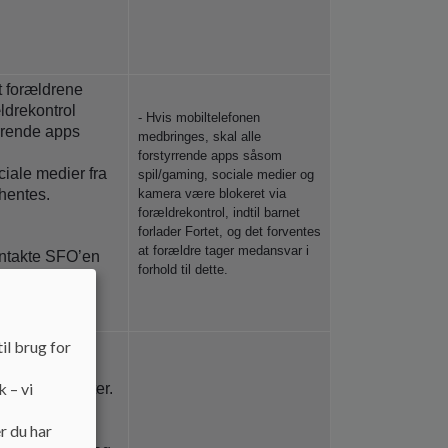
t forældrene
ldrekontrol
- Hvis mobiltelefonen
yrrende apps
medbringes, skal alle
forstyrrende apps såsom
ciale medier fra
spil/gaming, sociale medier og
 hentes.
kamera være blokeret via
forældrekontrol, indtil barnet
forlader Fortet, og det forventes
at forældre tager medansvar i
ontakte SFO’en
forhold til dette.
rekte, mens
il brug for
kun af
dagogiske og
k – vi
nde aktiviteter.
ge på SFO’en,
r du har