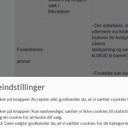
væk i
frikvarterer
- Det anbefales, a
ydermere via foræ
blokerer for forst
såsom
Forældrenes
spil/gaming og so
kl.08:00 til barnet
ansvar
- Forældre kan k
og ikke barnet di
indstillinger
barnet er i SFO.
ker på knappen ’Accepter alle’, godkender du, at vi sætter cookies t
- Skærme bruges 
personalet til pæ
ker på knappen ’Kun nødvendige,’ sætter vi ikke cookies til statisti
fællesskabsfremme
 en cookie for at huske dit valg.
- Der er spilleda
å ’Gem valgte’ godkender du, at vi sætter cookies for de kategorie