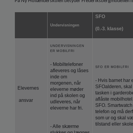
På Ny Hollænderskolen betyder Frederiksbergmodellen f
SFO
Undervisningen
(0.-3. klasse)
UNDERVISNINGEN
ER MOBILFRI
- Mobiltelefoner
SFO ER MOBILFRI
afleveres og låses
inde om
- Hvis barnet har 
morgenen, når
SFOalderen, skal 
Elevernes
eleverne møder
tasken i garderobe
ind på skolen og
aflåste mobilhotel,
ansvar
udleveres, når
SFO. Smartwatch 
eleverne har fri.
telefon og må der
som ur og skal væ
tilstand eller skole
- Alle skærme
slukkes og lægges