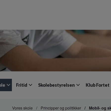
ole
Fritid
Skolebestyrelsen
Klub Fortet
Vores skole
Principper og politikker
Mobil- og s