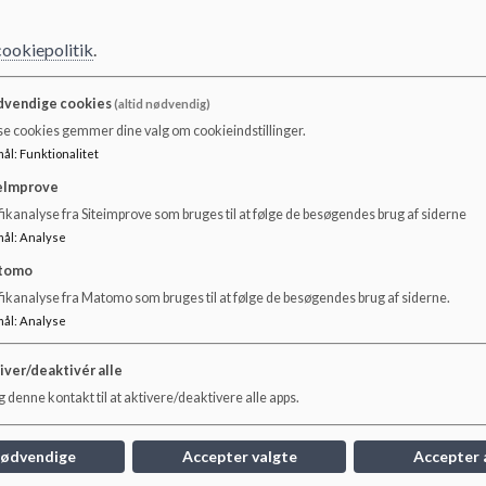
hvor hver årgang 
om ugen. Det enk
maximalt spilles 2
cookiepolitik
.
- Alle timer starter
spilles kun spil, s
Personalets
uden skærmbrug og
aldersgruppen og l
vendige cookies
(altid nødvendig)
skærme/mobiltelefoner
PEGI-anvisning.
bruges kun, når de har
ansvar
se cookies gemmer dine valg om cookieindstillinger.
et pædagogisk og/eller
mål
:
Funktionalitet
- SFO-personalet s
didaktisk formål.
børnenes brug af 
eImprove
foreneligt med Ny
ikanalyse fra Siteimprove som bruges til at følge de besøgendes brug af siderne
Hollænderskolen
mål
:
Analyse
at tilbyde gode r
tomo
og trygge fælless
til nærvær, relat
fikanalyse fra Matomo som bruges til at følge de besøgendes brug af siderne.
fordybelse.
mål
:
Analyse
iver/deaktivér alle
Læs her hvordan du anvende forældrekontrol af apps og 
 denne kontakt til at aktivere/deaktivere alle apps.
Læs her om PEGI:
En guide til aldersmærkninger på spi
nødvendige
Accepter valgte
Accepter 