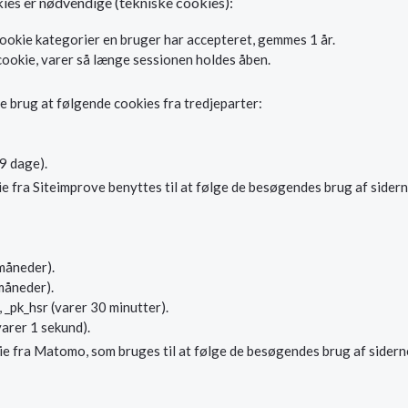
ies er nødvendige (tekniske cookies):
ookie kategorier en bruger har accepteret, gemmes 1 år.
cookie, varer så længe sessionen holdes åben.
re brug at følgende cookies fra tredjeparter:
9 dage).
fra Siteimprove benyttes til at følge de besøgendes brug af siderne
 måneder).
 måneder).
, _pk_hsr (varer 30 minutter).
varer 1 sekund).
ie fra Matomo, som bruges til at følge de besøgendes brug af sidern