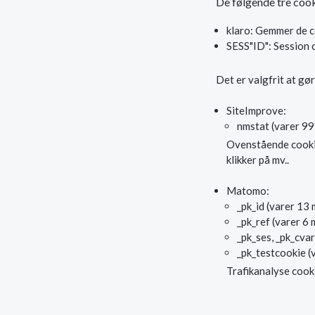
De følgende tre cook
klaro: Gemmer de c
SESS"ID": Session 
Det er valgfrit at gø
SiteImprove:
nmstat (varer 99
Ovenstående cookie 
klikker på mv..
Matomo:
_pk_id (varer 13
_pk_ref (varer 6
_pk_ses, _pk_cvar
_pk_testcookie (
Trafikanalyse cook