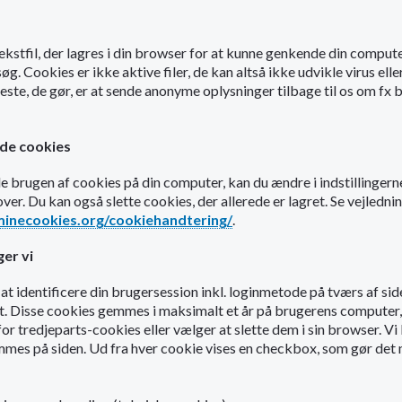
 tekstfil, der lagres i din browser for at kunne genkende din comput
. Cookies er ikke aktive filer, de kan altså ikke udvikle virus elle
este, de gør, er at sende anonyme oplysninger tilbage til os om fx
lade cookies
ade brugen af cookies på din computer, kan du ændre i indstillingerne
ver. Du kan også slette cookies, der allerede er lagret. Se vejledn
minecookies.org/cookiehandtering/
.
er vi
 at identificere din brugersession inkl. loginmetode på tværs af sides
kt. Disse cookies gemmes i maksimalt et år på brugerens computer,
for tredjeparts-cookies eller vælger at slette dem i sin browser. Vi 
es på siden. Ud fra hver cookie vises en checkbox, som gør det 