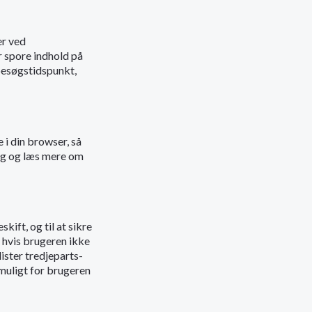
er ved
r spore indhold på
 besøgstidspunkt,
 i din browser, så
ing og læs mere om
kift, og til at sikre
 hvis brugeren ikke
lister tredjeparts-
muligt for brugeren