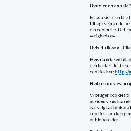
Hvad er en cookie?
En cookie er en lille
tilbagevendende besøg
din computer. Det en
varighed osv.
Hvis du ikke vil til
Hvis du ikke vil till
den husker det fremo
cookies her:
http://
Hvilke cookies brug
Vi bruger cookies til
at siden vises korre
har valgt at blokere 
cookies som kan gemm
at blokere den.