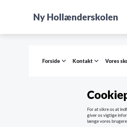
G
å
Ny Hollænderskolen
t
i
l
h
o
v
e
d
Forside
Kontakt
Vores sk
i
n
d
h
o
Cookiep
l
d
e
For at sikre os at ind
t
giver os vigtige info
længe vores brugere 