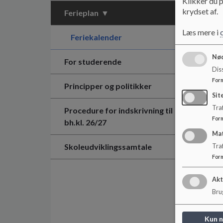
Klikker du p
krydset af.
Ferieplan
Læs mere i
Feriekalender
Nød
For studerende
Dis
For
Principper og politikker
Sit
Traf
Procedure for indskrivning til
For
bh.kl. 26/27
Ma
Skoleudviklingssamtale
Tra
For
Akt
Brug
Kun 