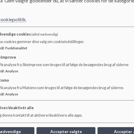
å ’Gem valgte’ godkender du, at vi sætter cookies for de kategorie
Dokumenter
Feriekalender 26_27.pdf
cookiepolitik
.
vendige cookies
(altid nødvendig)
Feriekalender 27_28.pdf
se cookies gemmer dine valg om cookieindstillinger.
mål
:
Funktionalitet
eImprove
ikanalyse fra Siteimprove som bruges til at følge de besøgendes brug af siderne
mål
:
Analyse
tomo
fikanalyse fra Matomo som bruges til at følge de besøgendes brug af siderne.
mål
:
Analyse
iver/deaktivér alle
 denne kontakt til at aktivere/deaktivere alle apps.
nødvendige
Accepter valgte
Accepter 