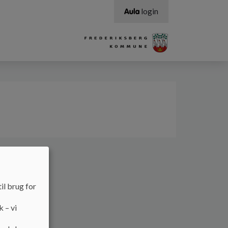
login
il brug for
k – vi