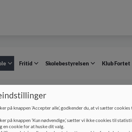
ole
Fritid
Skolebestyrelsen
Klub Fortet
Vores skole
Ferieplan
Feriekalender
indstillinger
Feriekalender
ker på knappen ’Accepter alle’, godkender du, at vi sætter cookies t
ker på knappen ’Kun nødvendige,’ sætter vi ikke cookies til statisti
 en cookie for at huske dit valg.
Feriekalender