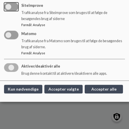
o
SiteImprove
l
Trafikanalyse fra Siteimprove som bruges til at følge de
Ny Hollænderskolen
d
besøgendes brug af siderne
e
Hollændervej 3, 1855 Frb C.
Formål
:
Analyse
t
nyhollaenderskolen@frederiksberg.dk
Matomo
+45 3821 0810
Trafikanalyse fra Matomo som bruges til at følge de besøgendes
webtilgængelighed
brug af siderne.
Sitemap
Formål
:
Analyse
Aktiver/deaktivér alle
Cookie politik
Brug denne kontakt til at aktivere/deaktivere alle apps.
Kun nødvendige
Accepter valgte
Accepter alle