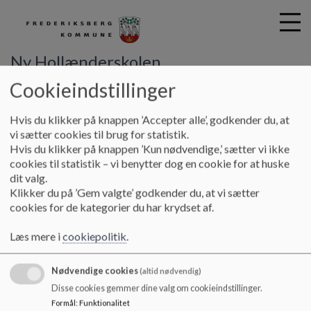
Ny Hollænderskolen
Cookieindstillinger
G
Hvis du klikker på knappen ’Accepter alle’, godkender du, at
å
Kontakt
IT-service
vi sætter cookies til brug for statistik.
t
Hvis du klikker på knappen ’Kun nødvendige,’ sætter vi ikke
i
cookies til statistik – vi benytter dog en cookie for at huske
IT-service
l
dit valg.
h
Klikker du på ’Gem valgte’ godkender du, at vi sætter
o
cookies for de kategorier du har krydset af.
v
IT-supporter
e
Læs mere i
cookiepolitik
.
Michael Nørmark Poulsen telefon 2898 2706
d
i
Nødvendige cookies
n
(altid nødvendig)
d
Disse cookies gemmer dine valg om cookieindstillinger.
h
Formål
:
Funktionalitet