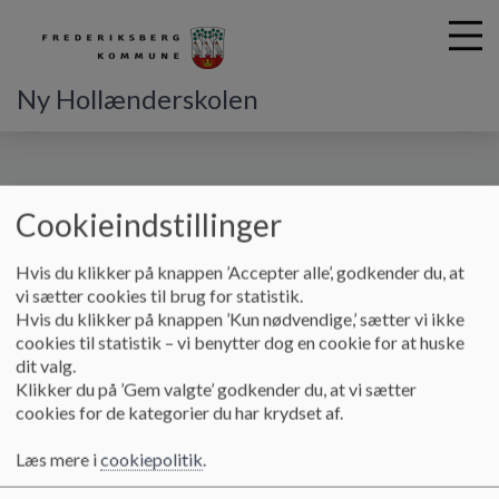
Ny Hollænderskolen
G
å
Fritid
SFO
SFO Ny Hollænder
Cookieindstillinger
t
i
SFO Ny Hollænder
Hvis du klikker på knappen ’Accepter alle’, godkender du, at
l
vi sætter cookies til brug for statistik.
h
Hvis du klikker på knappen ’Kun nødvendige,’ sætter vi ikke
o
cookies til statistik – vi benytter dog en cookie for at huske
v
Velkommen til SFO Ny Hollænder
dit valg.
e
Klikker du på ’Gem valgte’ godkender du, at vi sætter
d
SFO tlf.nr: 2898 0843
cookies for de kategorier du har krydset af.
i
n
På skoledage er der åbent 7-17 (Fredag 7-16.30)
Læs mere i
cookiepolitik
.
d
Morgenåbning 7.00- 8.00 i Karens Garage på Hortensiavej 1-
h