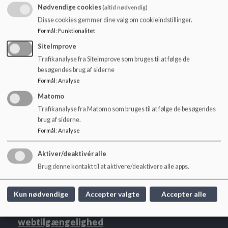
3
o
Nødvendige cookies
(altid nødvendig)
l
Disse cookies gemmer dine valg om cookieindstillinger.
d
Formål
:
Funktionalitet
e
t
SiteImprove
Trafikanalyse fra Siteimprove som bruges til at følge de
besøgendes brug af siderne
Formål
:
Analyse
Dokumenter
Matomo
VELKOMMEN TIL SFO Ny Hollænder 2021 2022.pdf
Trafikanalyse fra Matomo som bruges til at følge de besøgendes
brug af siderne.
Formål
:
Analyse
Aktiver/deaktivér alle
Ny Hollænderskolen
Brug denne kontakt til at aktivere/deaktivere alle apps.
Hollændervej 3, 1855 Frb C.
nyhollaenderskolen@frederiksberg.dk
Kun nødvendige
Accepter valgte
Accepter alle
+45 3821 0810
webtilgængelighed