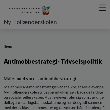
Ny Hollænderskolen
G
å
Hjem
t
i
Antimobbestrategi- Trivselspolitik
l
h
o
v
Målet med vores antimobbestrategi
e
d
Målet med antimobbestrategien er at sikre, at alle elever på
i
Ny Hollænderskolen trives og udvikler sig i både de faglige
n
og sociale fællesskaber. At alle elever føler sig som værdige
d
deltagere i læringsfællesskaberne og har det godt sammen
h
med deres klassekammerater og de voksne både i skolen, på