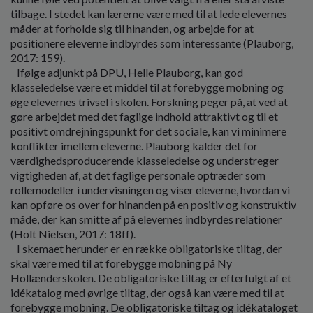
tilbage. I stedet kan lærerne være med til at lede elevernes
måder at forholde sig til hinanden, og arbejde for at
positionere eleverne indbyrdes som interessante (Plauborg,
2017: 159).
Ifølge adjunkt på DPU, Helle Plauborg, kan god
klasseledelse være et middel til at forebygge mobning og
øge elevernes trivsel i skolen. Forskning peger på, at ved at
gøre arbejdet med det faglige indhold attraktivt og til et
positivt omdrejningspunkt for det sociale, kan vi minimere
konflikter imellem eleverne. Plauborg kalder det for
værdighedsproducerende klasseledelse og understreger
vigtigheden af, at det faglige personale optræder som
rollemodeller i undervisningen og viser eleverne, hvordan vi
kan opføre os over for hinanden på en positiv og konstruktiv
måde, der kan smitte af på elevernes indbyrdes relationer
(Holt Nielsen, 2017: 18ff).
I skemaet herunder er en række obligatoriske tiltag, der
skal være med til at forebygge mobning på Ny
Hollænderskolen. De obligatoriske tiltag er efterfulgt af et
idékatalog med øvrige tiltag, der også kan være med til at
forebygge mobning. De obligatoriske tiltag og idékataloget