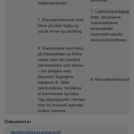
personale
Hollænderskolen
7. Ledelsen/pædagogisk
leder, dansklærer,
7. Klassekonferencer med
matematiklærer,
fokus på både faglig og
læsevejleder,
social trivsel og udvikling.
matematikvejleder,
ressourcekoordinator
8. Klassemøde med fokus
på klasseaftaler og fiktive
cases samt den positive
selvforståelse som klasse
– her arbejdes med
klassens/ årgangens
8. Klasselærer/klasselær
narrativer ift. både
selvforståelse, forståelse
af kammerater og kultur.
Tag udgangspunkt i temaer
frem for konkrete episoder
mellem børnene.
Dokumenter
Antimobbestategi.pdf