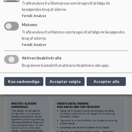
enige”
klasser”
Trafikanalyse fra Siteimprove som bruges til at følge de
”Alle voksne skal være
“Vigtigt at bevare den gode
besøgendes brug af siderne
nærværende og interesserede
kommunikation forældre
Formål
:
Analyse
i os”
imellem – også ved
“Voksne skal tage børn
konflikt”
Matomo
alvorligt”
“Opfordr klassen til at bruge
Trafikanalyse fra Matomo som bruges til at følge de besøgendes
”Man tænker før man taler”
Klub Fortet”
brug af siderne.
”Vores forældre taler med os
“Vi opfordrer og understøtter
Formål
:
Analyse
om, hvordan vi har det”
vores børn i at turde sige
”Forældrene skal være
deres mening”
opmærksomme på, om deres
Aktiver/deaktivér alle
børn er sammen med
Brug denne kontakt til at aktivere/deaktivere alle apps.
nogen i fritiden”
”De voksne taler altid pænt
om andre børn og voksne”
Kun nødvendige
Accepter valgte
Accepter alle
”Forældre skal tale sammen”