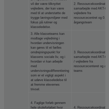
vil der være tilknyttet
2. Ressourcekoordinator 
vejledere, der kan være
samarbejde med AKT-te
med til at understøtte de
vejledere fra
trygge læringsmiljøer med
ressourcecentret og 0.
fokus på rutiner og
årgangsteam
klasseledelse.
3. Alle klasseteams kan
modtage vejledning i
hvordan undervisningen
kan gøres til et fælles
omdrejningspunkt for
3. Ressourcekoordinator 
klassens sociale liv, og i
samarbejde med AKT-te
hvordan vi kan arbejde
/ vejledere fra
med
ressourcecenteret og all
undervisningsdifferentiering
teams
som er et vigtigt aspekt i
at udøve klasseledelse til
at fremme elevernes
trivsel.
4. Faglige forløb gennem
hele skoleforløbet hvor
4. Ressourcekoordinator 