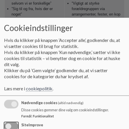
selvom vi er forskellige”
“Vigtigt at styrke
”Sig til og fra, hvis der er
forældregruppen via
noget”
arrangementer, fester, en kop
”Vi taler pænt til hinanden”
kaffe efter
Cookieindstillinger
”Vi siger fra over for grimt
legeaftaler – formålet er at
sprog”
etablere en lettere
”Vi er opmærksomme på
kommunikation”
Hvis du klikker på knappen ’Accepter alle’, godkender du, at
vores kropssprog og sprog”
”Vær rollemodeller derhjemme
vi sætter cookies til brug for statistik.
”Lærere og pædagoger hygger
ved at tale positivt eller
Hvis du klikker på knappen ’Kun nødvendige,’ sætter vi ikke
med os”
neutralt om andre
cookies til statistik – vi benytter dog en cookie for at huske
”Voksne skal være gode
børn, forældre eller skolen”
rollemodeller”
“Giv plads til alle – vi vil
dit valg.
”De voksne skal have en
gerne have børn, der kan
Klikker du på ’Gem valgte’ godkender du, at vi sætter
anerkendende tilgang”
rumme og lade sig
cookies for de kategorier du har krydset af.
”De voksne skal være
inspirere af forskellighed”
opmærksomme på at skabe
“Vigtigt at være åben og
Læs mere i
cookiepolitik
.
gode relationer til eleverne,
nysgerrig på alle nye
så de tør henvende sig”
venskaber/relationer mellem
”De voksne skal være
børn og forældre”
Nødvendige cookies
(altid nødvendig)
opmærksomme på, om
“Vis interesse for børnenes
Disse cookies gemmer dine valg om cookieindstillinger.
børnene ændrer adfærd”
digitale medier”
Formål
:
Funktionalitet
”Det hjælper når skole, klub
“Trivselsarrangementer er
og forældre samarbejder og er
fortsat vigtige i de ældre
SiteImprove