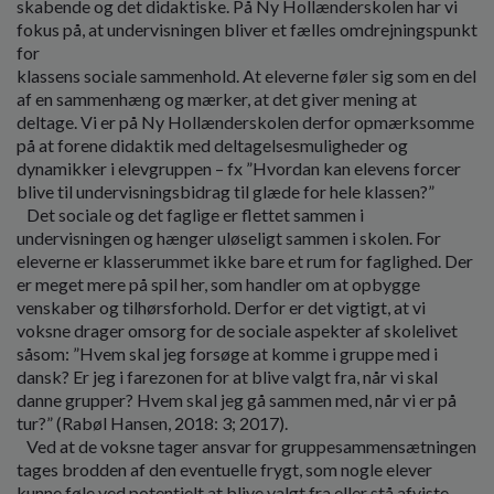
skabende og det didaktiske. På Ny Hollænderskolen har vi
fokus på, at undervisningen bliver et fælles omdrejningspunkt
for
klassens sociale sammenhold. At eleverne føler sig som en del
af en sammenhæng og mærker, at det giver mening at
deltage. Vi er på Ny Hollænderskolen derfor opmærksomme
på at forene didaktik med deltagelsesmuligheder og
dynamikker i elevgruppen – fx ”Hvordan kan elevens forcer
blive til undervisningsbidrag til glæde for hele klassen?”
Det sociale og det faglige er flettet sammen i
undervisningen og hænger uløseligt sammen i skolen. For
eleverne er klasserummet ikke bare et rum for faglighed. Der
er meget mere på spil her, som handler om at opbygge
venskaber og tilhørsforhold. Derfor er det vigtigt, at vi
voksne drager omsorg for de sociale aspekter af skolelivet
såsom: ”Hvem skal jeg forsøge at komme i gruppe med i
dansk? Er jeg i farezonen for at blive valgt fra, når vi skal
danne grupper? Hvem skal jeg gå sammen med, når vi er på
tur?” (Rabøl Hansen, 2018: 3; 2017).
Ved at de voksne tager ansvar for gruppesammensætningen
tages brodden af den eventuelle frygt, som nogle elever
kunne føle ved potentielt at blive valgt fra eller stå afviste