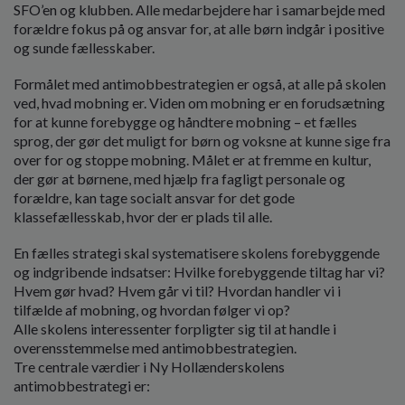
o
SFO’en og klubben. Alle medarbejdere har i samarbejde med
l
forældre fokus på og ansvar for, at alle børn indgår i positive
d
og sunde fællesskaber.
e
t
Formålet med antimobbestrategien er også, at alle på skolen
ved, hvad mobning er. Viden om mobning er en forudsætning
for at kunne forebygge og håndtere mobning – et fælles
sprog, der gør det muligt for børn og voksne at kunne sige fra
over for og stoppe mobning. Målet er at fremme en kultur,
der gør at børnene, med hjælp fra fagligt personale og
forældre, kan tage socialt ansvar for det gode
klassefællesskab, hvor der er plads til alle.
En fælles strategi skal systematisere skolens forebyggende
og indgribende indsatser: Hvilke forebyggende tiltag har vi?
Hvem gør hvad? Hvem går vi til? Hvordan handler vi i
tilfælde af mobning, og hvordan følger vi op?
Alle skolens interessenter forpligter sig til at handle i
overensstemmelse med antimobbestrategien.
Tre centrale værdier i Ny Hollænderskolens
antimobbestrategi er: