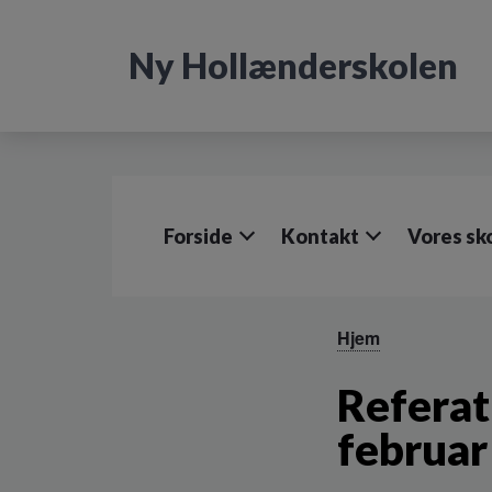
G
å
Ny Hollænderskolen
t
i
l
h
o
v
e
d
Forside
Kontakt
Vores sk
i
n
d
h
o
Hjem
l
d
Referat
e
t
februar