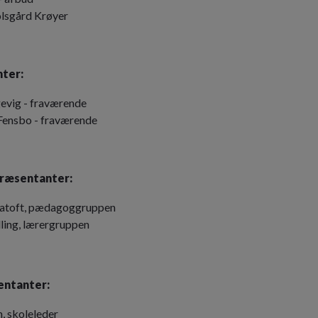
lsgård Krøyer
ter:
evig - fraværende
Fensbo - fraværende
ræsentanter:
Aatoft, pædagoggruppen
ling, lærergruppen
entanter:
, skoleleder