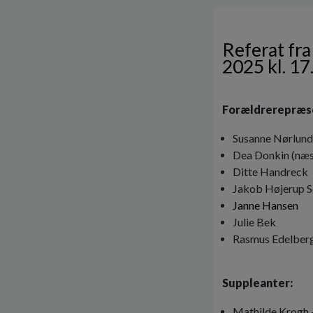
Referat fra
2025 kl. 17
Forældrerepræs
Susanne Nørlun
Dea Donkin (næ
Ditte Handreck
Jakob Højerup S
Janne Hansen
Julie Bek
Rasmus Edelber
Suppleanter:
Mathilde Krogh 