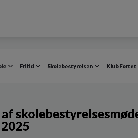
ole
Fritid
Skolebestyrelsen
Klub Fortet
 af skolebestyrelsesmøde 
 2025