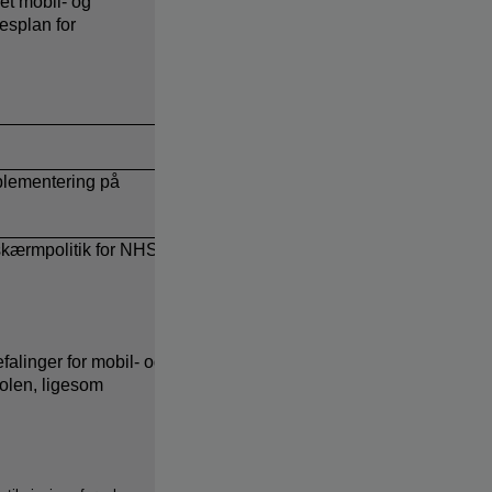
et mobil- og
esplan for
mplementering på
skærmpolitik for NHS,
linger for mobil- og
kolen, ligesom