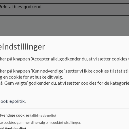
eferat blev godkendt
indstillinger
Regnskab for 2024 og budget for 2025 for Ny Hollænderskolen
ker på knappen ’Accepter alle’, godkender du, at vi sætter cookies t
Regnskab for 2024 fremlægges og budget 2025 gennemgås. Adm
Jakobsen deltager under dette punkt. Formelt skal regnskab og
ker på knappen ’Kun nødvendige,’ sætter vi ikke cookies til statisti
skolebestyrelsen.
 en cookie for at huske dit valg.
å ’Gem valgte’ godkender du, at vi sætter cookies for de kategorie
Drøftelse og beslutning
Udleveres på mødet
cookiepolitik
.
Administrativ leder Helle Jakobsen fremlagde regnskabet for 20
2025.
vendige cookies
(altid nødvendig)
se cookies gemmer dine valg om cookieindstillinger.
Samlet kommer skolen ud med et mindreforbrug på 626.000 kr. i
mål
:
Funktionalitet