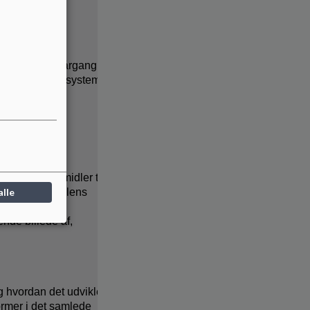
emøbler til 3. årgang
 læseindlæringssystem
undervisningsmidler til
engøring fra skolens
alle
ken midler til
ende billede af,
g hvordan det udvikler
ormer i det samlede