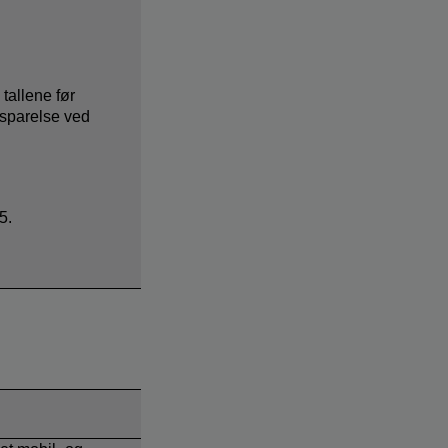
tallene før
sparelse ved
.
5.