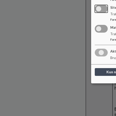
Sit
Traf
For
Ma
Tra
For
Akt
Brug
Kun 