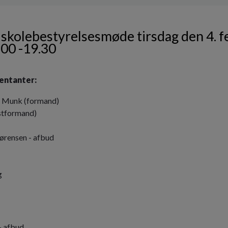
 skolebestyrelsesmøde tirsdag den 4. f
.00 -19.30
entanter:
d Munk (formand)
stformand)
ørensen - afbud
g
- afbud