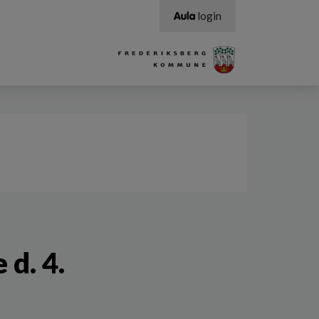
login
d. 4.