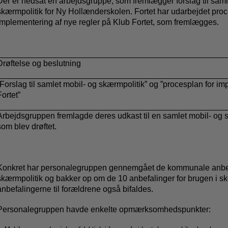
Der er nedsat en arbejdsgruppe, som fremlægger forslag til saml
skærmpolitik for Ny Hollænderskolen. Fortet har udarbejdet proc
implementering af nye regler på Klub Fortet, som fremlægges.
Drøftelse og beslutning
”Forslag til samlet mobil- og skærmpolitik” og ”procesplan for i
Fortet”
Arbejdsgruppen fremlagde deres udkast til en samlet mobil- og 
som blev drøftet.
Konkret har personalegruppen gennemgået de kommunale anbefa
skærmpolitik og bakker op om de 10 anbefalinger for brugen i s
anbefalingerne til forældrene også bifaldes.
Personalegruppen havde enkelte opmærksomhedspunkter: