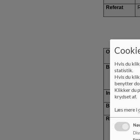
Referat
R
Cookie
Overskrift
Hvis du klik
Baggrund
statistik.
Hvis du klik
benytter dog
Klikker du p
Indstilling
krydset af.
Bilag
Læs mere i
Referat
Nød
Dis
For