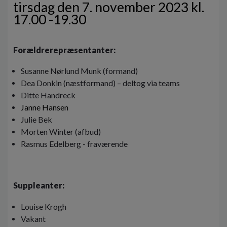
tirsdag den 7. november 2023 kl.
o
l
17.00 -19.30
d
e
t
Forældrerepræsentanter:
Susanne Nørlund Munk (formand)
Dea Donkin (næstformand) – deltog via teams
Ditte Handreck
Janne Hansen
Julie Bek
Morten Winter (afbud)
Rasmus Edelberg - fraværende
Suppleanter:
Louise Krogh
Vakant