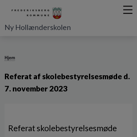
Ny Hollænderskolen
G
å
Hjem
t
i
Referat af skolebestyrelsesmøde d.
l
h
7. november 2023
o
v
e
d
i
n
Referat skolebestyrelsesmøde
d
h