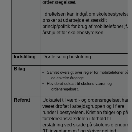
ordensregelsæt.
I drøftelsen kan indgå om skolebestyrelsen
ønsker at udarbejde et særskilt
princip/politik for brug af mobiltelefoner jf.
årshjulet for skolebestyrelsen.
Indstilling
Drøftelse og beslutning
Bilag
Samlet oversigt over regler for mobiltelefoner på
de enkelte årgange
Revideret udkast til
skolens værdi- og
ordensregelsæt.
Referat
Udkastet til værdi- og ordensregelsæt har
været drøftet i arbejdsgruppen og i flere
runder i bestyrelsen. Kristian følger op på
forældreansvarsdelen i forhold til
erstatning ved skade på skolens ejendom
(IT, inventar m.m.) og skriver det ind.