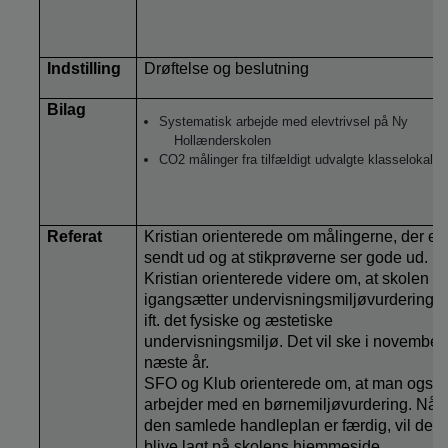
Indstilling
Drøftelse og beslutning
Bilag
Systematisk arbejde med elevtrivsel på Ny
Hollænderskolen
CO2 målinger fra tilfældigt udvalgte klasselokaler
Referat
Kristian orienterede om målingerne, der er
sendt ud og at stikprøverne ser gode ud.
Kristian orienterede videre om, at skolen
igangsætter undervisningsmiljøvurdering
ift. det fysiske og æstetiske
undervisningsmiljø. Det vil ske i november
næste år.
SFO og Klub orienterede om, at man også
arbejder med en børnemiljøvurdering. Når
den samlede handleplan er færdig, vil den
blive lagt på skolens hjemmeside.