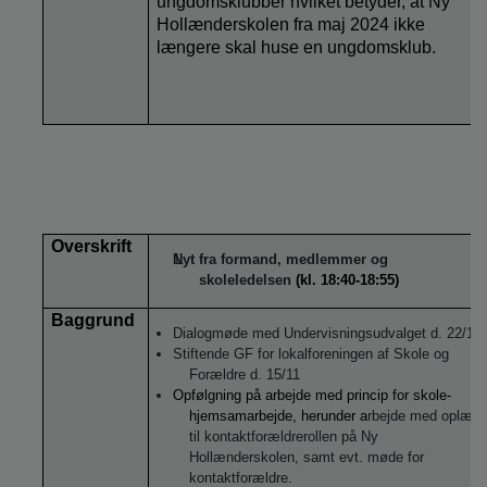
ungdomsklubber hvilket betyder, at Ny
Hollænderskolen fra maj 2024 ikke
længere skal huse en ungdomsklub.
Overskrift
Nyt fra formand, medlemmer og
skoleledelsen
(kl. 18:40-18:55)
Baggrund
Dialogmøde med Undervisningsudvalget d. 22/11
Stiftende GF for lokalforeningen af Skole og
Forældre d. 15/11
Opfølgning på arbejde med princip for skole-
hjemsamarbejde, herunder a
rbejde med oplæg
til kontaktforældrerollen på Ny
Hollænderskolen, samt evt. møde for
kontaktforældre.