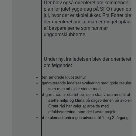
Der blev også orienteret om kommende
plan for julehygge-dag på SFO i ugen op ti
jul, hvor der er skolelukket. Fra Fortet blev
der orienteret om, at man er meget optaget
af besparelserne som rammer
ungdomsklubberne.
Under nyt fra ledelsen blev der orienteret
om følgende:
den ændrede klubstruktur
igangværende ledelsesevaluering med gode resultater
som man arbejder videre med
at grønt råd er startet op, som skal være med til at
sætte miljø og klima på dagsordenen på skolen.
Grønt råd har valgt at arbejde med
affaldssortering, som det første projekt.
at skolemadsordningen udvides til 1. og 2. årgang.