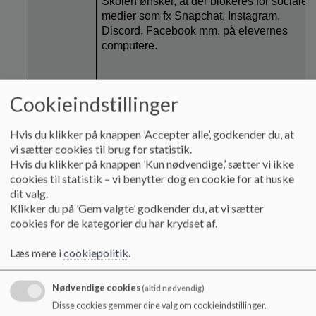
Skolen ønsker, at der blokeres for sociale
medier som fx Snapchat, Instagram,
Discord, Facebook mm. på elevernes
computere.
Cookieindstillinger
Arbejdsgruppen, der arbejder med værdi-
og ordensregler tilpasser det nuværende
udkast. Julie er tovholder. Efterfølgende
Hvis du klikker på knappen ’Accepter alle’, godkender du, at
skal værdi- og ordensregelsættet forbi
vi sætter cookies til brug for statistik.
elevrådet og personalet til kommentering.
Hvis du klikker på knappen ’Kun nødvendige,’ sætter vi ikke
cookies til statistik – vi benytter dog en cookie for at huske
dit valg.
Klikker du på ’Gem valgte’ godkender du, at vi sætter
cookies for de kategorier du har krydset af.
Læs mere i
cookiepolitik
.
PAUSE OG SANDWICH (kl. 18:00-18:20)
Nødvendige cookies
(altid nødvendig)
Disse cookies gemmer dine valg om cookieindstillinger.