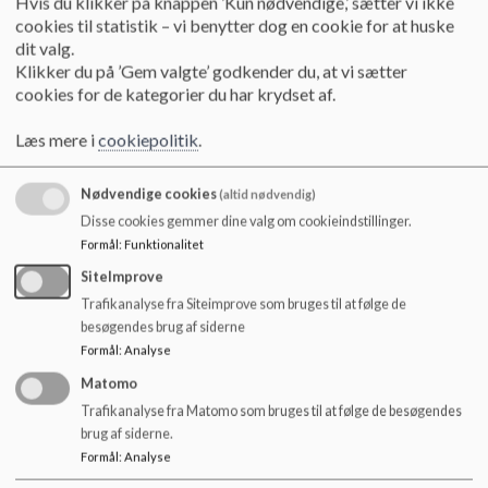
Hvis du klikker på knappen ’Kun nødvendige,’ sætter vi ikke
på årsmøde d. 4. juni. Følgende skal
cookies til statistik – vi benytter dog en cookie for at huske
planlægges: forældresurvey, oplægsholder
dit valg.
samt evt. inddragelse af kontaktforældre.
Klikker du på ’Gem valgte’ godkender du, at vi sætter
cookies for de kategorier du har krydset af.
Læs mere i
cookiepolitik
.
Drøftelse og beslutning
Nødvendige cookies
(altid nødvendig)
Bilag
Ingen bilag
Disse cookies gemmer dine valg om cookieindstillinger.
Referat
De generelle spørgsmål fra tidligere års
Formål
:
Funktionalitet
survey skal gå igen ligesom survey
SiteImprove
suppleres af temaspørgsmål.
Trafikanalyse fra Siteimprove som bruges til at følge de
besøgendes brug af siderne
Formål
:
Analyse
Følgende forslag til temaspørgsmål i
Matomo
survey blev frembragt på
Trafikanalyse fra Matomo som bruges til at følge de besøgendes
skolebestyrelsesmødet:
brug af siderne.
Formål
:
Analyse