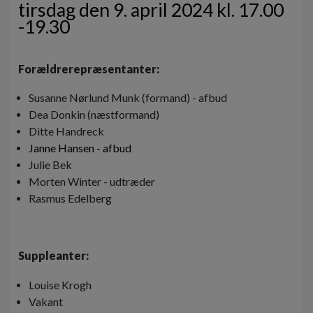
tirsdag den 9. april 2024 kl. 17.00
o
l
-19.30
d
e
t
Forældrerepræsentanter:
Susanne Nørlund Munk (formand) - afbud
Dea Donkin (næstformand)
Ditte Handreck
Janne Hansen - afbud
Julie Bek
Morten Winter - udtræder
Rasmus Edelberg
Suppleanter:
Louise Krogh
Vakant