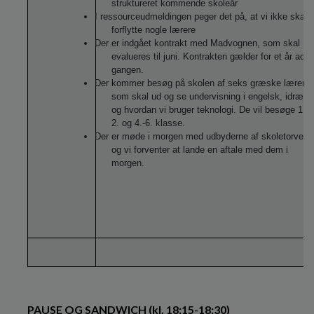
struktureret kommende skoleår
I ressourceudmeldingen peger det på, at vi ikke skal
forflytte nogle lærere
Der er indgået kontrakt med Madvognen, som skal
evalueres til juni. Kontrakten gælder for et år ad
gangen.
Der kommer besøg på skolen af seks græske lærere,
som skal ud og se undervisning i engelsk, idræt
og hvordan vi bruger teknologi. De vil besøge 1.,
2. og 4.-6. klasse.
Der er møde i morgen med udbyderne af skoletorvene
og vi forventer at lande en aftale med dem i
morgen.
PAUSE OG SANDWICH (kl. 18:15-18:30)