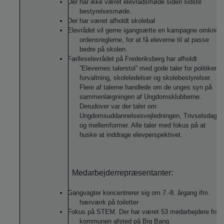
Der har ikke været elevrådsmøde siden sidste
bestyrelsesmøde.
Der har været afholdt skolebal
Elevrådet vil gerne igangsætte en kampagne omkring
ordensreglerne, for at få eleverne til at passe
bedre på skolen.
Fælleselevrådet på Frederiksberg har afholdt
”Elevernes talerstol” med gode taler for politikere,
forvaltning, skoleledelser og skolebestyrelser.
Flere af talerne handlede om de unges syn på
sammenlægningen af Ungdomsklubberne.
Derudover var der taler om
Ungdomsuddannelsesvejledningen, Trivselsdage
og mellemformer. Alle taler med fokus på at
huske at inddrage elevperspektivet.
Medarbejderrepræsentanter:
Gangvagter koncentrerer sig om 7.-8. årgang ifm.
hærværk på toiletter
Fokus på STEM. Der har været 53 medarbejdere fra
kommunen afsted på Big Bang