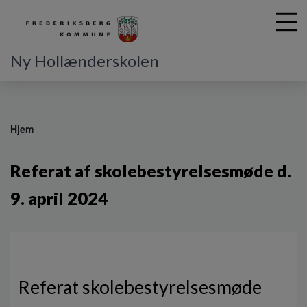
Ny Hollænderskolen
G
å
Hjem
t
i
Referat af skolebestyrelsesmøde d.
l
h
9. april 2024
o
v
e
d
i
n
Referat skolebestyrelsesmøde
d
h