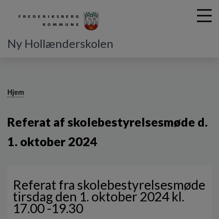
Ny Hollænderskolen
G
å
Hjem
t
i
Referat af skolebestyrelsesmøde d.
l
h
1. oktober 2024
o
v
e
d
i
Referat fra skolebestyrelsesmøde
n
tirsdag den 1. oktober 2024 kl.
d
17.00 -19.30
h