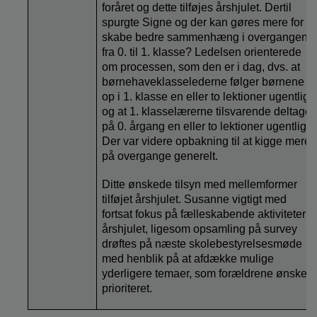
foråret og dette tilføjes årshjulet. Dertil
spurgte Signe og der kan gøres mere for at
skabe bedre sammenhæng i overgangen
fra 0. til 1. klasse? Ledelsen orienterede
om processen, som den er i dag, dvs. at
børnehaveklasselederne følger børnene
op i 1. klasse en eller to lektioner ugentligt,
og at 1. klasselærerne tilsvarende deltager
på 0. årgang en eller to lektioner ugentligt.
Der var videre opbakning til at kigge mere
på overgange generelt.
Ditte ønskede tilsyn med mellemformer
tilføjet årshjulet. Susanne vigtigt med
fortsat fokus på fælleskabende aktiviteter i
årshjulet, ligesom opsamling på survey
drøftes på næste skolebestyrelsesmøde
med henblik på at afdække mulige
yderligere temaer, som forældrene ønsker
prioriteret.