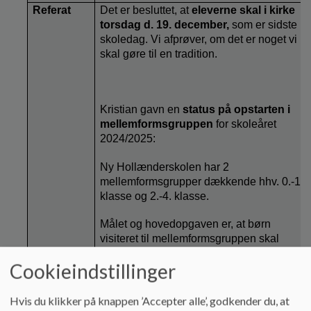
Referat
Det er besluttet, at
eleverne skal i kirke
torsdag d. 19. december,
som er sidste
skoledag. Vi afprøver, om det er noget vi
skal gøre til en tradition.
Kristian gavn en
status på opstarten i
mellemformsgruppen
for skoleåret
2024/2025:
Ny Hollænderskolen har 2
mellemformsgrupper dækkende hhv. 0.-1.
klasse og 2.-4. klasse.
Målet og hovedopgaven er, at børn
visiteret til mellemformsgruppen skal
kunne fungere i et almentilbud på sigt.
Cookieindstillinger
Hvis du klikker på knappen ’Accepter alle’, godkender du, at
Flere forældre udtrykker bekymring for