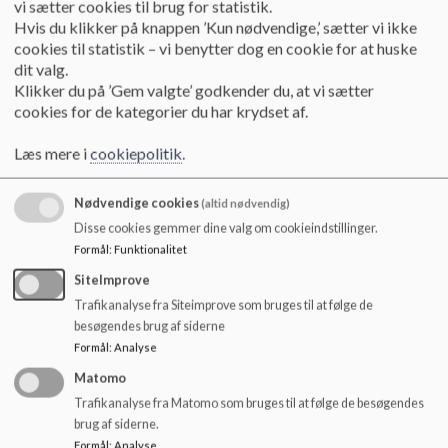
vi sætter cookies til brug for statistik.
følgevirkningerne i almenklasserne, og
Hvis du klikker på knappen ’Kun nødvendige,’ sætter vi ikke
hvordan man som forældregruppe skal
cookies til statistik – vi benytter dog en cookie for at huske
håndtere børnene i forhold til legegrupper,
dit valg.
m.m.
Thomas bemærkede, at det er godt at
Klikker du på ’Gem valgte’ godkender du, at vi sætter
kende disse perspektiver, som fylder i
cookies for de kategorier du har krydset af.
forældregruppen
.
Kristian orienterede om,
at skolen er underlagt GDPR-lovgivningen
Læs mere i
cookiepolitik
.
så forældre til de pågældende skal selv
give tilsagn, hvis der skal tales om det.
Nødvendige cookies
(altid nødvendig)
Disse cookies gemmer dine valg om cookieindstillinger.
Formål
:
Funktionalitet
Kristian orienterede om
hændelse på Ny
SiteImprove
Hollænderskolen onsdag d. 25.
Trafikanalyse fra Siteimprove som bruges til at følge de
september
, hvor en
3. klasses elev, blev
besøgendes brug af siderne
overfaldet af tre maskerede drenge. Sagen
Formål
:
Analyse
er blevet politianmeldt og efterforskes. Ny
Hollænderskolen har afdækket det, der
Matomo
kunne afdækkes i forhold til overvågning
Trafikanalyse fra Matomo som bruges til at følge de besøgendes
m.m. Politiet kom hurtig ind over sagen og
brug af siderne.
skolen var hurtigt ude med informationer til
Formål
:
Analyse