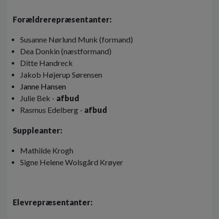
o
l
Forældrerepræsentanter:
d
e
Susanne Nørlund Munk (formand)
t
Dea Donkin (næstformand)
Ditte Handreck
Jakob Højerup Sørensen
Janne Hansen
Julie Bek -
afbud
Rasmus Edelberg -
afbud
Suppleanter:
Mathilde Krogh
Signe Helene Wolsgård Krøyer
Elevrepræsentanter: