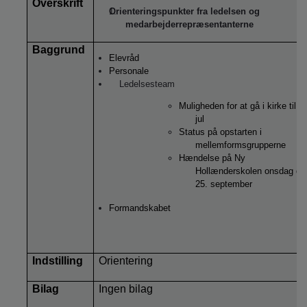
Overskrift
Orienteringspunkter fra
ledelsen og
medarbejderrepræsentanterne
Baggrund
Elevråd
Personale
Ledelsesteam
Muligheden for at gå i kirke til
jul
Status på opstarten i
mellemformsgrupperne
Hændelse på Ny
Hollænderskolen onsdag d.
25. september
Formandskabet
Indstilling
Orientering
Bilag
Ingen bilag