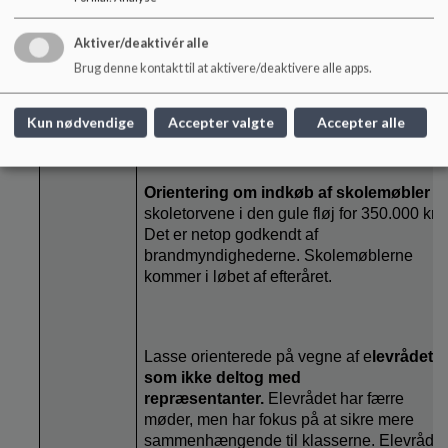
medarbejdere og forældre. Sagen har
været omtalt i lokalavisen Frederiksberg
Aktiver/deaktivér alle
Liv. Orientering om, at Ny Hollænderskole
Brug denne kontakt til at aktivere/deaktivere alle apps.
stadig er et trygt sted at gå i skole. Kristian
vil løbende kommunikation med henblik p
at sikre tryghed.
Kun nødvendige
Accepter valgte
Accepter alle
Orientering om indkøb af skolemøbler
til
skoletorvene i den gule fløj for 350.000 kr.
Det er netop godkendt af
brandmyndighederne. Skolemøblerne
kommer i løbet af efteråret.
Lasse orienterede på vegne af e
levrådet,
som ikke deltog med
repræsentanter.
Elevrådet har færre
møder, men har fokus på at sikre mere
sammenhængende til klasserne. Elevrådet