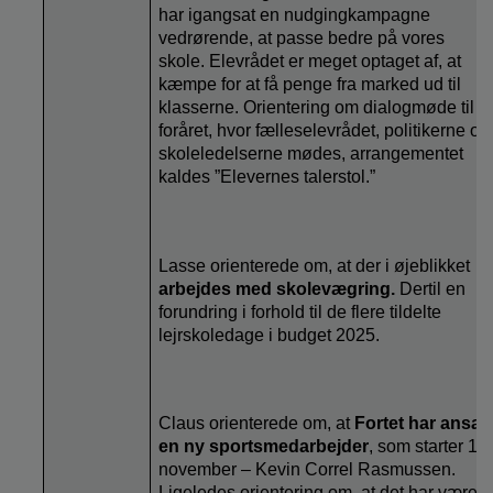
har igangsat en nudgingkampagne
vedrørende, at passe bedre på vores
skole. Elevrådet er meget optaget af, at
kæmpe for at få penge fra marked ud til
klasserne. Orientering om dialogmøde til
foråret, hvor fælleselevrådet, politikerne og
skoleledelserne mødes, arrangementet
kaldes ”Elevernes talerstol.”
Lasse orienterede om, at der i
øjeblikket
arbejdes med skolevægring.
Dertil en
forundring i forhold til de flere tildelte
lejrskoledage i budget 2025.
Claus orienterede om, at
Fortet har ansat
en ny sportsmedarbejder
, som starter 1.
november – Kevin Correl Rasmussen.
Ligeledes orientering om, at det har været