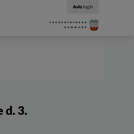
login
d. 3.