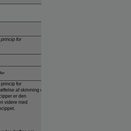
;
princip for
ler
princip for
røftelse af skrivning og
ncipper er den
en videre med
incippet.