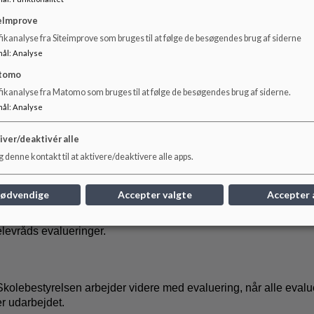
elevernes rolle. Obs på om man kan integrere muligheden for foo
og tilkøb af et aftensmåltid.
eImprove
ikanalyse fra Siteimprove som bruges til at følge de besøgendes brug af siderne
mål
:
Analyse
Fra skolens side samles der op i personalegruppen både på t
tomo
samt ved egentlig evalueringsskema. Dette også på SFO og klub. 
fikanalyse fra Matomo som bruges til at følge de besøgendes brug af siderne.
ligeledes evalueret arrangementet. Positive tilbagemeldinger m
mål
:
Analyse
feedback. Der er kommet én forældrehenvendelse med en vigt
den fremadrettede proces med markedsdagen, hvor ansvar og arb
iver/deaktivér alle
til forældrene skal stå tydeligere og forberedelserne påbegyndes 
 denne kontakt til at aktivere/deaktivere alle apps.
nødvendige
Accepter valgte
Accepter 
En enkelt årgang var særligt udfordret af planlægningen, de for
afholdt endnu (4.årgang). Skolebestyrelsen afventer lærergruppe
elevråds evalueringer.
Skolebestyrelsen arbejder videre med evaluering, når alle evalu
er udarbejdet.