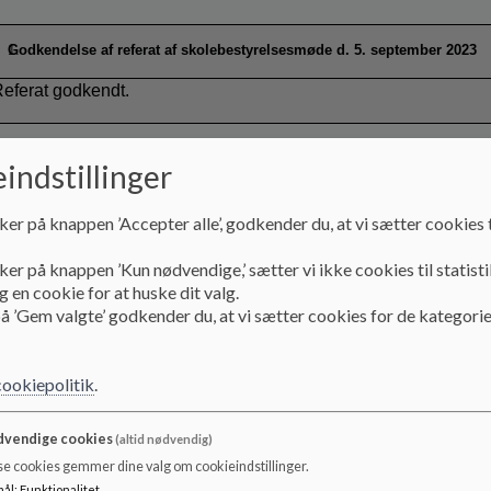
Godkendelse af referat af skolebestyrelsesmøde d. 5. september 2023
eferat godkendt.
indstillinger
Evaluere markedsdagen på Ny Hollænderskolen
ker på knappen ’Accepter alle’, godkender du, at vi sætter cookies t
Evaluering af markedsdagen d 14. september 2023
ker på knappen ’Kun nødvendige,’ sætter vi ikke cookies til statisti
 en cookie for at huske dit valg.
Drøftelse
å ’Gem valgte’ godkender du, at vi sætter cookies for de kategorie
Henvendelse fra forældre på AULA
cookiepolitik
.
På mødet blev der samlet op på indtryk fra markedsdagen. Genere
ængden af arrangementet var god og tidspunktet på dagen funger
vendige cookies
(altid nødvendig)
kan der arbejdes med antallet af boder, bedre brug af både stor o
se cookies gemmer dine valg om cookieindstillinger.
tydelighed omkring trivsel- og kontaktforældrenes rolle, ejerskab
mål
:
Funktionalitet