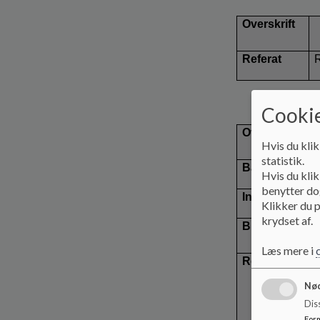
Overskrift
Referat
R
Cookie
Overskrift
Hvis du klik
statistik.
Baggrund
Hvis du klik
benytter dog
Indstilling
Klikker du p
krydset af.
Bilag
Læs mere i
Referat
l
Nød
Dis
For