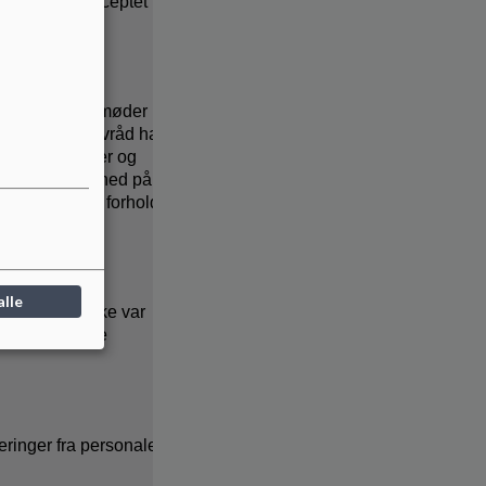
dtrucks i konceptet
eamkoordinatormøder
Det lille elevråd har
ed gode pointer og
ig opmærksomhed på
ejdsdeling i forhold
tidligere.
alle
ældremøder ikke var
n og det store
eringer fra personalet