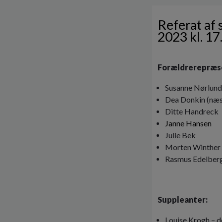
Referat af
2023 kl. 17
Forældrerepræs
Susanne Nørlun
Dea Donkin (næ
Ditte Handreck
Janne Hansen
Julie Bek
Morten Winther 
Rasmus Edelber
Suppleanter:
Louise Krogh – d