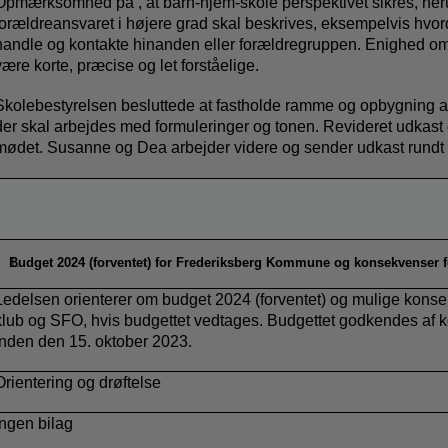
Opmærksomhed på , at barn-hjem-skole perspektivet sikres, her
forældreansvaret i højere grad skal beskrives, eksempelvis hvo
handle og kontakte hinanden eller forældregruppen. Enighed om,
være korte, præcise og let forståelige.
Skolebestyrelsen besluttede at fastholde ramme og opbygning a
der skal arbejdes med formuleringer og tonen. Revideret udkast
mødet. Susanne og Dea arbejder videre og sender udkast rundt 
Budget 2024 (forventet) for Frederiksberg Kommune og konsekvenser 
Ledelsen orienterer om budget 2024 (forventet) og mulige konse
klub og SFO, hvis budgettet vedtages. Budgettet godkendes af
inden den 15. oktober 2023.
Orientering og drøftelse
Ingen bilag