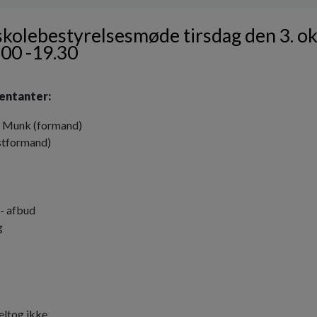
 skolebestyrelsesmøde tirsdag den 3. o
.00 -19.30
entanter:
d Munk (formand)
stformand)
- afbud
g
eltog ikke