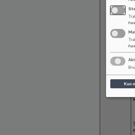
Sit
Traf
For
Ma
Tra
For
Akt
Brug
Kun 