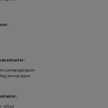
ter:
ræsentanter:
tsen, pædagoggruppen
lling, lærergruppen
entanter:
 - afbud