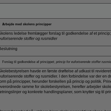
Arbejde med skolens principper
Skolens ledelse fremlægger forslag til godkendelse af et princip
euforiserende stoffer og rusmidler
Beslutning
Forslag til godkendelse af princippet;
princip for euforiserende stoffer rusmid
Skolebestyrelsen havde en første drøftelse af udkast til revideret 
euforiserende stoffer og rusmidler. I den forbindelse var der en d
form på principper, herunder forskellen på princip og politik. Pri
overordnede ramme for skolebestyrelsen, herefter arbejder skol
retningslinjer og konkrete handlingsplaner, som knytter sig til pr