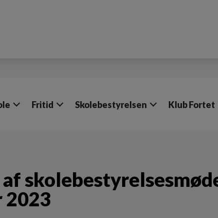
ole
Fritid
Skolebestyrelsen
Klub Fortet
 af skolebestyrelsesmøde 
r 2023