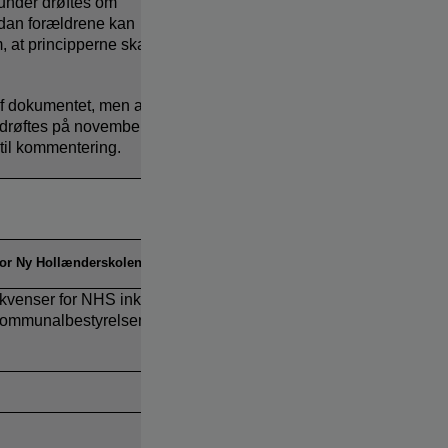
under drøftes om
rdan forældrene kan
 at principperne skal
f dokumentet, men at
 drøftes på november-
til kommentering.
for Ny Hollænderskolen
kvenser for NHS inkl.
 kommunalbestyrelsen